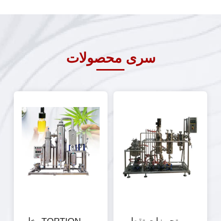
آزمایشگاهی رایج است که شامل یک
وجود دارد: راکتورهای شیشه ای و
موتور چرخان، یک کوسه استیصال،
راکتورهای فولاد ضد زنگ. بر اساس
یک کوسه بازیابی، یک گلدان
ساختار راکتور، راکتورهای شیشه ای
گرمایش، یک لوله تهویه و سایر
تک لایه، راکتورهای شیشه ای دو لایه
قطعات است.این ماده عمدتا برای
و راکتورهای شیشه ای سه لایه وجود
سری محصولات
تقطیر مداوم حلال های فرار در
دارد.نوع راکتور مورد استفاده بستگی
شرایط فشار کاهش یافته استفاده
به شرایط واکنش خارجی مخلوط
می شود و به طور گسترده ای برای
مواد اولیه دارد..
غلظت در مقیاس بزرگ استفاده می
شود.، خشک کردن، استخراج و
بازیابی نمونه ها. این تجهیزات ایده آل
برای آزمایشات تحقیقاتی علمی و
تولید انبوه صنعتی در مواد شیمیایی،
داروسازی، مواد غذایی، حفاظت از
محیط زیست،و رشته های دانشگاهی.
تبخیرگر چرخان به طور مداوم تعداد
زیادی حلال های فرار را در شرایط
فشار کاهش یافته تقطیر می کند.و
غلظت محلول استخراج و تقطیر
محلول دریافت کننده می تواند
تجهیزات تقطیر
TOPTION بخار