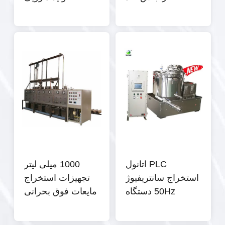
زنگ 100L Rotovap
صنعتی
PLC اتانول
1000 میلی لیتر
استخراج سانتریفیوژ
تجهیزات استخراج
50Hz دستگاه
مایعات فوق بحرانی
استخراج حلال