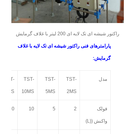
راکتور شیشه ای تک لایه ای 200 لیتر با غلاف گرمایش
پارامترهای فنی راکتور شیشه ای تک لایه با غلاف
گرمایش:
مدل
TST-
TST-
TST-
TST-
20MS
10MS
5MS
2MS
فولک
2
5
10
20
واکنش ((L)