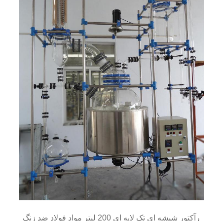
رآکتور شیشه ای تک لایه ای 200 لیتر مواد فولاد ضد زنگ