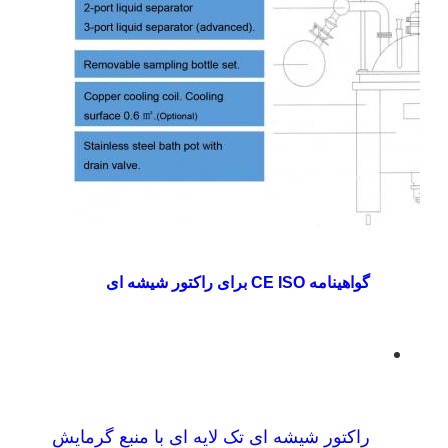
گواهینامه CE ISO برای راکتور شیشه ای
راکتور شیشه ای تک لایه ای با منبع گرمایش