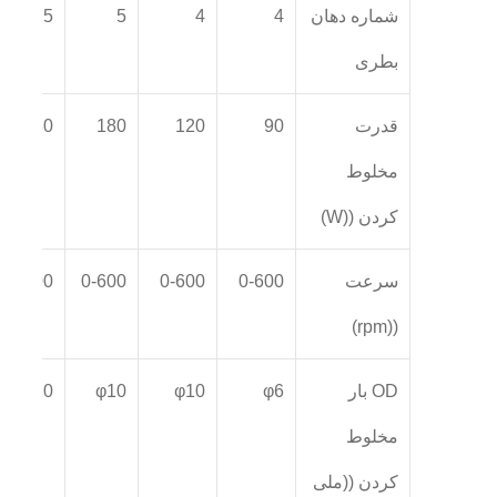
شماره دهان
4
4
5
5
بطری
قدرت
90
120
180
180
مخلوط
کردن ((W)
سرعت
0-600
0-600
0-600
0-600
((rpm)
OD بار
φ6
φ10
φ10
φ10
مخلوط
کردن ((ملی