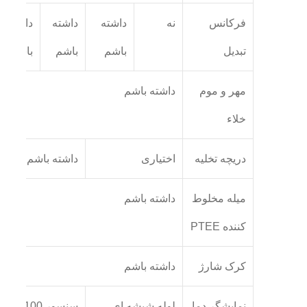
فرکانس
نه
داشته
داشته
داشته
تبدیل
باشم
باشم
باشم
مهر و موم
داشته باشم
خلاء
دریچه تخلیه
اختیاری
داشته باشم
میله مخلوط
داشته باشم
کننده PTEE
کرک شارژ
داشته باشم
نمایشگر دما
لوله شیشه ای
سنسور PT100