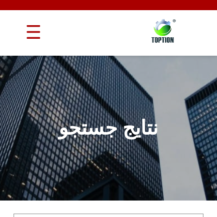
نتایج جستجو