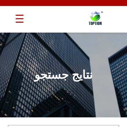
نتایج جستجو