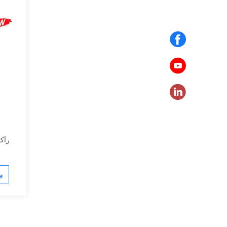
رآکت
ب