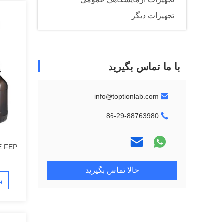
تجهیزات دیگر
با ما تماس بگیرید
info@toptionlab.com
86-29-88763980
حالا تماس بگیرید
ب