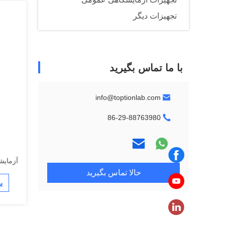
تجهیزات دیگر
با ما تماس بگیرید
info@toptionlab.com
86-29-88763980
آزمایش
حالا تماس بگیرید
ب