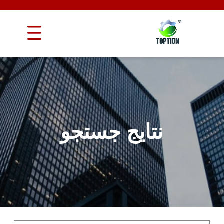
نتایج جستجو