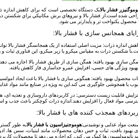
موگنیزر فشار بالا
یک دستگاه تخصصی است که برای کاهش اندازه ذرات 
حی شده است.از فشار بالا و نيروهاي برش مکانیکي براي شکستن ذرات
محصول یکنواخت تر و پایدارتر می شود.
ایای همجانس سازی با فشار بالا:
اهش اندازه ذرات: مزیت اصلی استفاده از یک همجانسگر فشار بالا توانا
.با شکستن ذرات به مقیاس میکرو یا زیر میکرو، این فناوری ثبات و
مگن سازی بهبود یافته: همگن سازی از طریق فشار بالا اجازه می دهد ت
بهبود ویژگی های حسی، افزایش عمرو جداسازی فاز کاهش یافته.
بات محصول بهبود یافته: همگونی سازی با فشار بالا باعث ایجاد امولسی
ب یا همجوشی جلوگیری می کند.این به ویژه در صنایع مانند مواد غذا
فزایش قابلیت زیست دسترسی: در کاربردهای داروسازی و تغذیه ای، همج
رسی مواد فعال را افزایش دهند.اندازه ذرات کوچکتر باعث جذب و است
بردهای همجذب کننده های با فشار بالا:
هوموجنیزاسیون با فشار بالا
به طور گسترد
ی بهبود بافت، ثبات و حس دهان محصولات مانند لبنیات، سس ها، ادوی
ید نانومولسیون ها کمک می کند.، که اجازه می دهد تا محصولات کاربردی