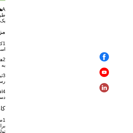
A
هو
طرا
یک 
مز
1ک
است
2ه
به 
3ث
رسو
4ا
دست
کار
1صنعت مواد غذایی و نوشیدنی:
برا
تول