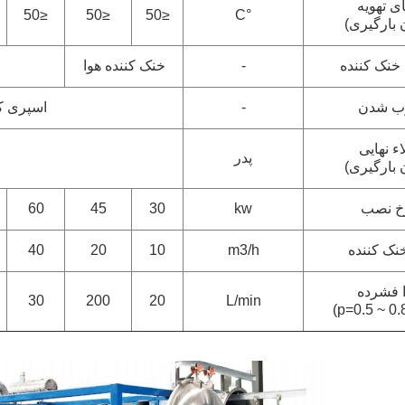
ی تهویه
≤50
≤50
≤50
°C
 بارگیری)
نک کننده
-
خنک کننده هوا
ب شدن
-
اسپری ک
ء نهایی
پدر
 بارگیری)
خ نصب
kw
30
45
60
نک کننده
m3/h
10
20
40
 فشرده
30
200
20
L/min