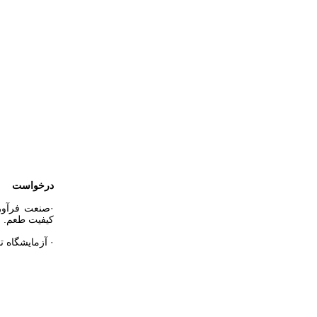
درخواست
·صنعت فرآوری
کیفیت طعم.
· آزمایشگاه ت