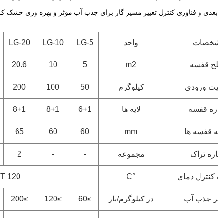
دی و فناوری کنترل تغییر مسیر گاز برای جذب آب موثر و بهره وری خشک کردن
خصات
واحد
LG-5
LG-10
LG-20
 قفسه
m2
5
10
20.6
ت ورودی
کیلوگرم
50
100
200
ره قفسه
لایه ها
6+1
8+1
8+1
 قفسه ها
mm
60
60
65
ره تراک
مجموعه
-
-
2
کنترل دمای
°C
RT 120 درجه سانتی
ر جذب آب
در کیلوگرم/بار
≥60
≥120
≥200