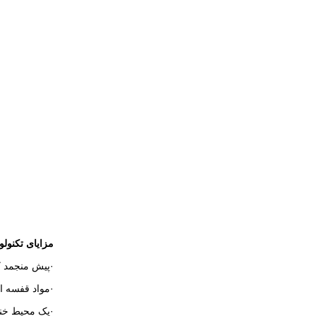
مزایای تکنول
·پیش منجمد ک
·مواد قفسه ای
·یک محیط خنک