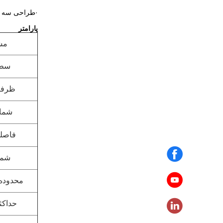
·طراحی سه بع
پارامتر
مش
سطح
ظرفی
شما
فاصله
شما
محدوده 
حداکث