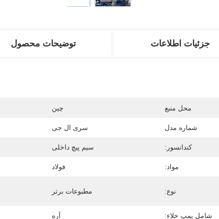
جزئیات اطلاعات
توضیحات محصول
محل منبع
چین
شماره مدل
سری ال جی
کندانسور:
سیم پیچ داخلی
مواد:
فولاد
نوع:
مطبوعات برتر
شامل پمپ خلاء:
آره