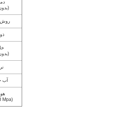
دما
(بدون
روش خ
ذو
خلا
(بدون
نر
آب خ
هوا
(p=0.5 ~ 0.8 Mpa)