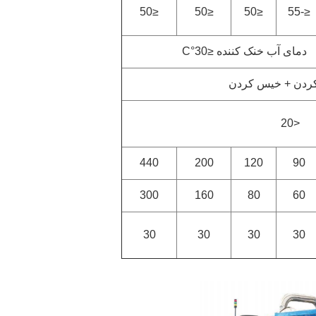
≤50
≤50
≤50
≤-55
دمای آب خنک کننده ≤30°C
ردن + خیس کردن
<20
440
200
120
90
300
160
80
60
30
30
30
30