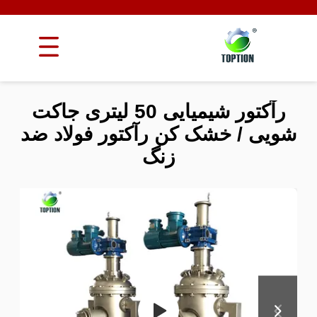
رآکتور شیمیایی 50 لیتری جاکت
شویی / خشک کن رآکتور فولاد ضد
زنگ