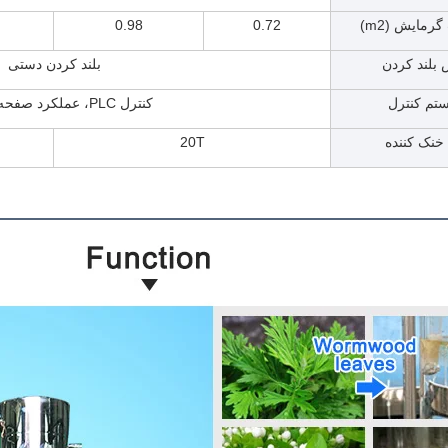
مایش (m2)
0.72
0.98
بلند کردن
بلند کردن دستی
تم کنترل
کنترل PLC، عملکرد صفحه لمسی
خنک کننده
20T