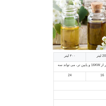
 لیتر
۳۰۰ لیتر
380V,50HZ (این همچنین می تواند سه فاز 480V، کمتر از 16KW و پایین تر، می تواند سه
24
16