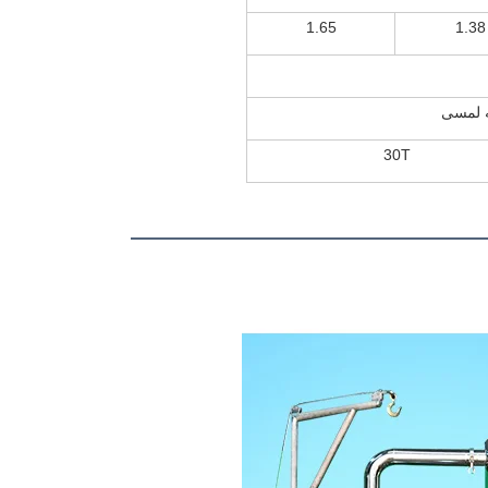
1.65
1.38
30T