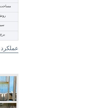
مساحت گر
روش 
سیس
برج 
عملکرد