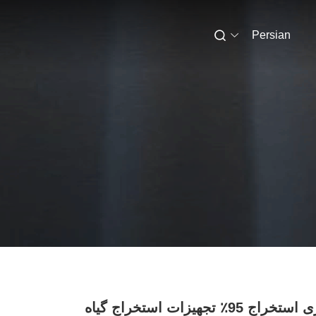
Persian
بهره وری استخراج 95٪ تجهیزات استخراج گیاه