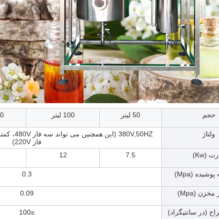
حجم
50 لیتر
100 لیتر
200
ولتاژ
فاز 220V)
ت (Kw)
7.5
12
وشیده (Mpa)
0.3
خزن (Mpa)
0.09
ج (در سانتیگراد)
≤100