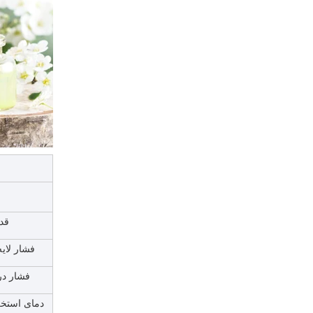
قدر
فشار لایه پ
فشار در م
دمای استخرا