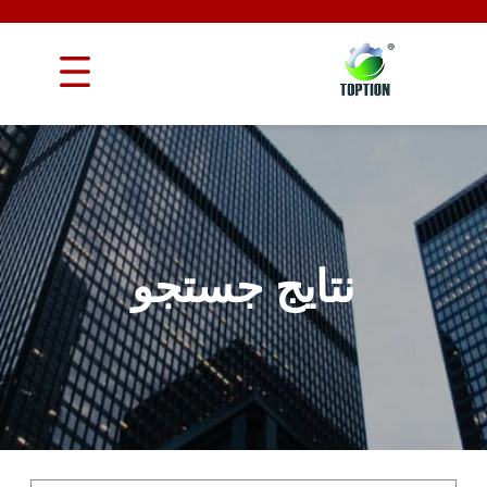
نتایج جستجو