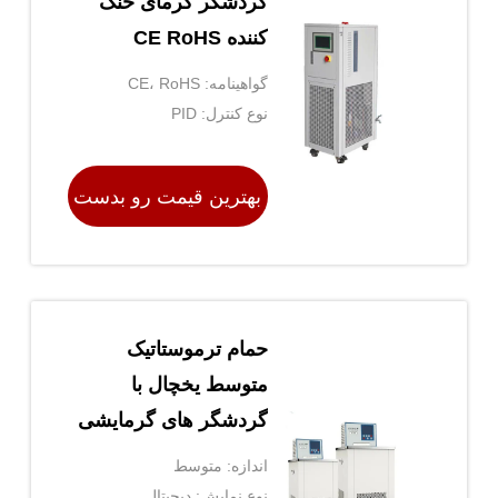
گردشگر گرمای خنک
کننده CE RoHS
گواهینامه: CE، RoHS
نوع کنترل: PID
بهترین قیمت رو بدست
بیار
حمام ترموستاتیک
متوسط یخچال با
گردشگر های گرمایشی
اندازه: متوسط
نوع نمایش: دیجیتال