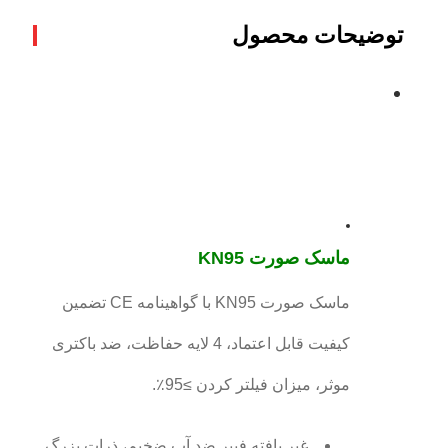
توضیحات محصول
ماسک صورت KN95
ماسک صورت KN95 با گواهینامه CE تضمین
کیفیت قابل اعتماد، 4 لایه حفاظت، ضد باکتری
موثر، میزان فیلتر کردن ≥95٪.
غیر بافته فیبر ضد آب ضخیم، ذرات بزرگ