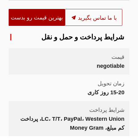
بهترین قیمت رو بدست
با ما تماس بگیرید
بیار
شرایط پرداخت و حمل و نقل
قیمت
negotiable
زمان تحویل
15-20 روز کاری
شرایط پرداخت
LC، T/T، PayPal، Western Union، پرداخت
کم مبلغ، Money Gram