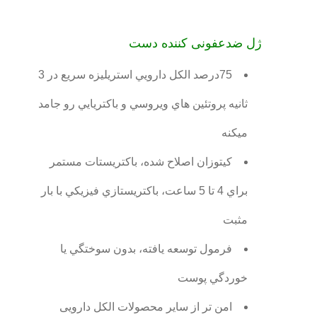
ژل ضدعفونی کننده دست
75درصد الکل دارويي استريليزه سريع در 3
ثانيه پروتئين هاي ويروسي و باکتريايي رو جامد
ميکنه
کيتوزان اصلاح شده، باکتريستات مستمر
براي 4 تا 5 ساعت، باکتريستازي فيزيکي با بار
مثبت
فرمول توسعه يافته، بدون سوختگي يا
خوردگي پوست
امن تر از سایر محصولات الکل دارویی