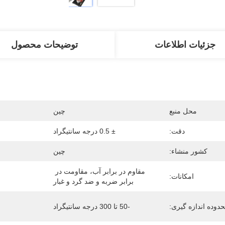
جزئیات اطلاعات
توضیحات محصول
محل منبع
چین
دقت:
± 0.5 درجه سانتیگراد
کشور منشاء:
چین
مقاوم در برابر آب، مقاومت در 
امکانات:
برابر ضربه و ضد گرد و غبار
دوده اندازه گیری:
-50 تا 300 درجه سانتیگراد