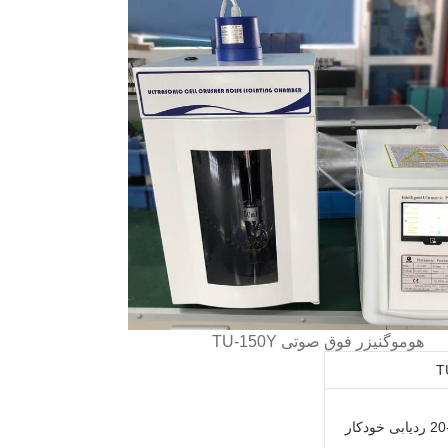
هوموگنیزر فوق صوتی TU-150Y
T
خودکار