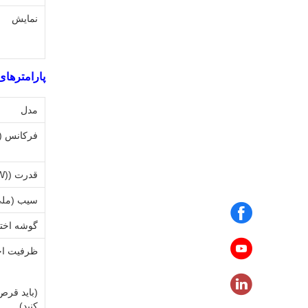
نمايش
پارامترهای فنی ی
مدل
فرکانس (KHz)
قدرت ((W)
سیب (ملی
گوشه اختی
ظرفیت اختلا
(باید قرص
کنید)