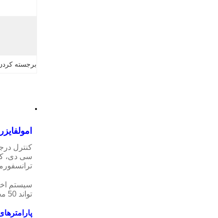
برجسته کردن
امولفایز
کنترل درج
سی دی، کن
ترانسفورما
تواند 50 مجموعه پارامترهای تحقیقاتی را ذخیره کند، تمام توابع در صفحه بزرگ نمایش داده می شود.
پارامترهای