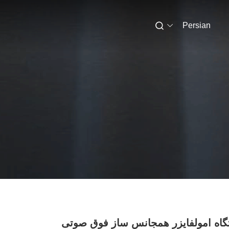
Persian
اه امولفایزر همجانس ساز فوق صوتی