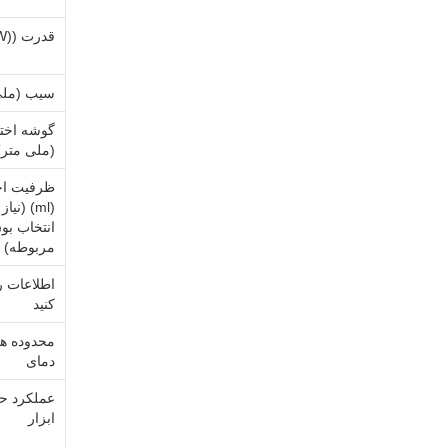
قدرت ((W)
سیب (ملی
گوشه اختی
(ملی متر)
ظرفیت اخ
(ml) (نیاز
انتخاب بو
مربوطه)
اطلاعات ر
کنید
محدوده ه
دمای
عملکرد ح
ابزار