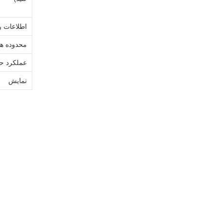
اطلاعات را
محدوده ه
عملکرد حف
نمايش