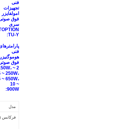
فنی
تجهیزات
امولفایزر
فوق صوتی
سری
TOPTION
TU-Y:
پارامترهای
فنی
هوموگنیزر
فوق صوتی
 ~ 150W،
5 ~ 250W،
5 ~ 650W،
10 ~
900W:
مدل
فرکانس (KHz)