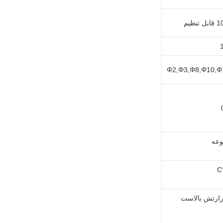
نظیم
Φ2,Φ3,Φ8,Φ10,Φ
ارتش بالاست