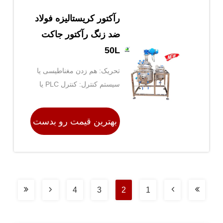
رآکتور کریستالیزه فولاد
ضد زنگ رآکتور جاکت
50L
تحریک: هم زدن مغناطیسی یا
سربار
سیستم کنترل: کنترل PLC یا
کامپیوتر
بهترین قیمت رو بدست
بیار
4
3
2
1