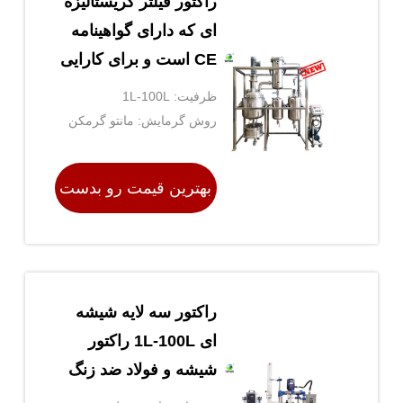
رآکتور فیلتر کریستالیزه
ای که دارای گواهینامه
CE است و برای کارایی
بهینه سفارشی شده
ظرفیت: 1L-100L
است
روش گرمایش: مانتو گرمکن
برقی
بهترین قیمت رو بدست
بیار
راکتور سه لایه شیشه
ای 1L-100L راکتور
شیشه و فولاد ضد زنگ