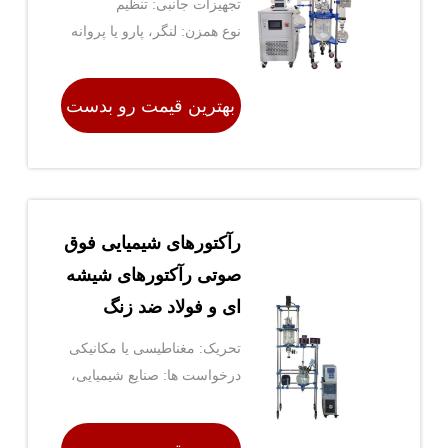
تجهیزات جانبی: تنظیم
نوع همزن: لنگر، پارو یا پروانه
کندانسور، رفلاکس یا تقطیر
بهترین قیمت رو بدست
بیار
رآکتورهای شیمیایی فوق
صوتی رآکتورهای شیشه
ای و فولاد ضد زنگ
تحریک: مغناطیسی یا مکانیکی
درخواست ها: صنایع شیمیایی،
داروسازی و بیوتکنولوژی