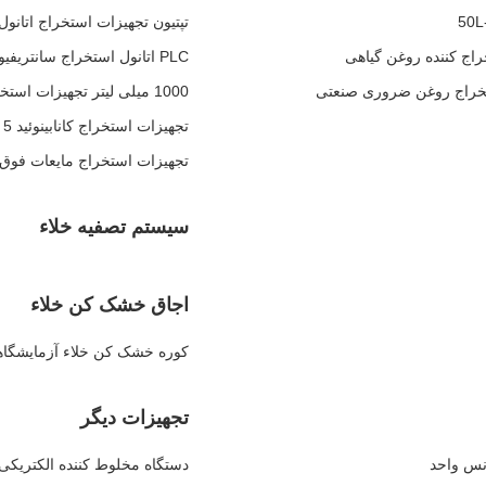
تپتیون تجهیزات استخراج اتانول کر
PLC اتانول استخراج سانتریفیوژ 50Hz دستگاه استخراج حلال
1000 میلی لیتر تجهیزات استخراج مایعات فوق بحرانی
تجهیزات استخراج کانابینوئید 5 لیتر با مانیتور LCD
تجهیزات استخراج مایعات فوق بحرانی 10 لیتر رو
سیستم تصفیه خلاء
اجاق خشک کن خلاء
کوره خشک کن خلاء آزمایشگاهی کو
تجهیزات دیگر
نس واحد
دستگاه مخلوط کننده الکتریکی IBC با سرعت تنظیم شده IBC مخلوط کننده برای مایع