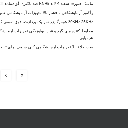
ماسک صورت سفید 4 لایه KN95 ضد باکتری گواهینامه CE
رآکتور آزمایشگاهی با فشار بالا تجهیزات آزمایشگاهی عم
20KHz 25KHz هوموگنیزر سونیک پردازنده فوق صوتی کول پارمر
مخلوط کننده های گرد و غبار بیولوژیکی تجهیزات آزمایش
شیمیایی
پمپ خلاء بالا تجهیزات آزمایشگاهی کلی شیمی برای تقطی