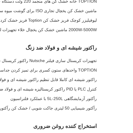
TOPTION خانه خشک کن های منجمد 220 ولت دستگاه خشک کن منجمد مواد غذایی
ماشین خشک کن یخچال تجاری ISO برای گوشت میوه سبزیجات
لیوفیلیزر کوچک فریز خشک کن Toption فریز خشک کردن و لیوفیلیزاسیون
2000W-5000W ماشین خشک کن یخچال خلاء تجهیزات لیوفیلیزه
راکتور شیشه ای و فولاد ضد زنگ
تجهیزات کریستال سازی فیلتر Nutsche راکتور کریستال سازی سی بی دی فوق صوتی
TOPTION واحدهای ستون کسری برای تمیز کردن جداسازی
راکتور شیشه ای کاملا قابل تنظیم راکتور شیشه ای و فولاد
کنترل PLC یا PID راکتور کریستالیزه شیشه ای و فولاد ضد زنگ
رآکتور آزمایشگاهی 5L-250L با عملکرد فلتراسیون
رآکتور شیمیایی 50 لیتری جاکت شویی / خشک کن رآکتور فولاد ضد زنگ
استخراج کننده روغن ضروری