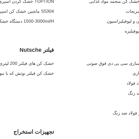
TOPTION خشک کردن اسپری از شیر GMP سیستم های خشک کردن اسپری صنعتی
SS304 ماشین خشک کن اسپری کوچک برای رنگ آمیزی نوشیدنی ها
1500-3000ml/H دستگاه خشک کن اسپری کوچک
فیلتر Nutsche
خشک کن های فیلتر 200 لیتری Nutsche TOPTION خشک کردن فیلتر Nutsche
خشک کن فیلتر نوتش که با موا
 فولاد
تجهیزات استخراج