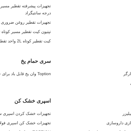
درجه سانتیگراد
تجهیزات تقطیر روغن ضروری ع
تپتیون کیت تقطیر مسیر کوتاه 220 ولت تجهیزات تقطیر مولکولی
کیت تقطیر کوتاه 2L واحد تقطیر مولکولی خلاء
سری حمام یخ
Toption وان یخ قابل باد برای جوان کردن عضلات و افزایش انرژی
اسپری خشک کن
تجهیزات خشک کردن اسپری سانتریفیوژ Ss ماشین خشک ک
تجهیزات خشک کن اسپری فولاد 