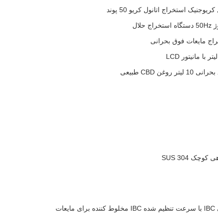
یوجنیک استخراج اتانول کریو 50 پوند
غن CBD طبیعی
چک SUS 304
ات